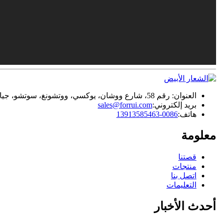
العنوان: رقم 58، شارع ووشان، يوكسي، ووتشونغ، سوتشو، جيانغسو، الصين
بريد إلكتروني:
sales@forrui.com
هاتف:
0086-13913585463
معلومة
قصتنا
منتجات
اتصل بنا
التعليمات
أحدث الأخبار