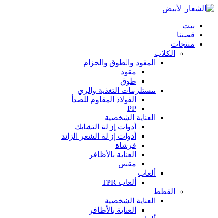
بيت
قصتنا
منتجات
الكلاب
المقود والطوق والحزام
مقود
طوق
مستلزمات التغذية والري
الفولاذ المقاوم للصدأ
PP
العناية الشخصية
أدوات إزالة التشابك
أدوات إزالة الشعر الزائد
فرشاة
العناية بالأظافر
مقص
ألعاب
ألعاب TPR
القطط
العناية الشخصية
العناية بالأظافر