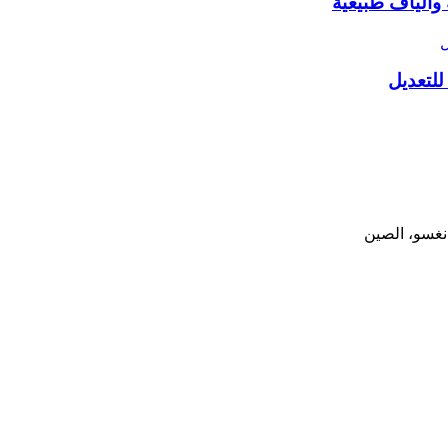
وألياف طبيعية
لتعديل