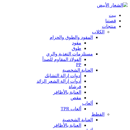
بيت
قصتنا
منتجات
الكلاب
المقود والطوق والحزام
مقود
طوق
مستلزمات التغذية والري
الفولاذ المقاوم للصدأ
PP
العناية الشخصية
أدوات إزالة التشابك
أدوات إزالة الشعر الزائد
فرشاة
العناية بالأظافر
مقص
ألعاب
ألعاب TPR
القطط
العناية الشخصية
العناية بالأظافر