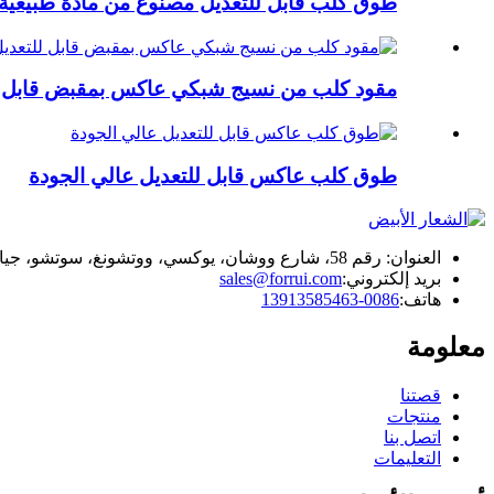
طوق كلب قابل للتعديل مصنوع من مادة طبيعية 
مقود كلب من نسيج شبكي عاكس بمقبض قابل ل
طوق كلب عاكس قابل للتعديل عالي الجودة
العنوان: رقم 58، شارع ووشان، يوكسي، ووتشونغ، سوتشو، جيانغسو، الصين
بريد إلكتروني:
sales@forrui.com
هاتف:
0086-13913585463
معلومة
قصتنا
منتجات
اتصل بنا
التعليمات