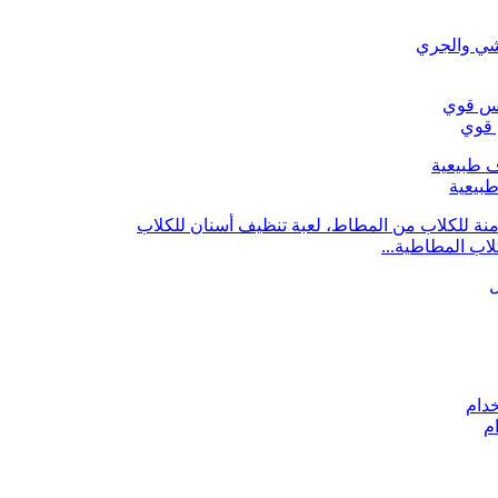
 قوي
بيعية
ام