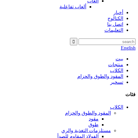
ألعاب
ألعاب تفاعلية
أخبار
الكتالوج
اتصل بنا
التعليمات
English
بيت
منتجات
الكلاب
المقود والطوق والحزام
تسخير
فئات
الكلاب
المقود والطوق والحزام
مقود
طوق
مستلزمات التغذية والري
الفولاذ المقاوم للصدأ