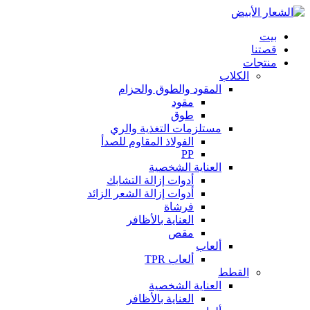
بيت
قصتنا
منتجات
الكلاب
المقود والطوق والحزام
مقود
طوق
مستلزمات التغذية والري
الفولاذ المقاوم للصدأ
PP
العناية الشخصية
أدوات إزالة التشابك
أدوات إزالة الشعر الزائد
فرشاة
العناية بالأظافر
مقص
ألعاب
ألعاب TPR
القطط
العناية الشخصية
العناية بالأظافر