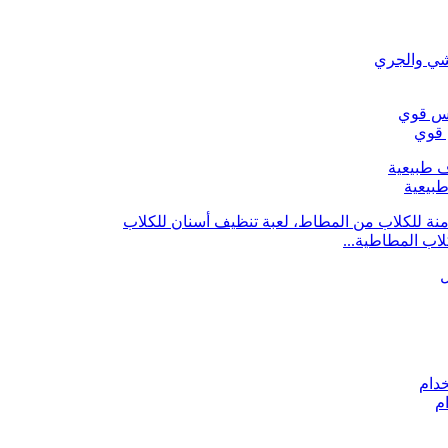
 قوي
بيعية
ام