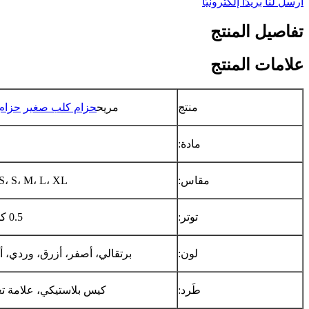
أرسل لنا بريدًا إلكترونيًا
تفاصيل المنتج
علامات المنتج
منتج
مريح
حزام كلب صغير
حزام
مادة:
مقاس:
S، S، M، L، XL
توتر:
0.5 كجم~17.5 كجم
لون:
برتقالي، أصفر، أزرق، وردي،
طَرد:
كيس بلاستيكي، علامة 