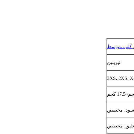
 كلب متوسط
تيريلين
3XS، 2XS، X
 أسود، مخصص
تعليق، مخصص