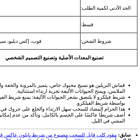
الحد الأدنى لكمية الطلب:
قسط:
شروط الشحن:
فوب، إكس دبليو، سي
تصنيع المعدات الأصلية وتصنيع التصميم الشخصي
قماش التريلين هو نسيج محبوك خاص، يتميز بالمرونة والخفة والت
الملابس، ويمنح الحيوانات الأليفة تجربة ارتداء استثنائية.
شريط فيلكرو لا يلتصق بشعر الحيوانات الأليفة: يمنع شريط الفي
بواسطة شريط الفيلكرو.
هذا الحزام المضاد للسحب سهل الارتداء والخلع على جروك في ث
أضف شريطًا عاكسًا على الجسم بالكامل، وتأكد من عدم إمكاني
المشي في الليل.
سابق:
مقود كلب قابل للسحب مصنوع من شريط نايلون عاكس ق