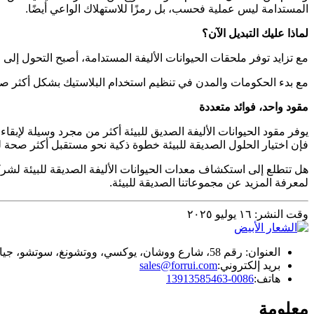
المستدامة ليس عملية فحسب، بل رمزًا للاستهلاك الواعي أيضًا.
لماذا عليك التبديل الآن؟
مع تزايد توفر ملحقات الحيوانات الأليفة المستدامة، أصبح التحول إلى
مع بدء الحكومات والمدن في تنظيم استخدام البلاستيك بشكل أكثر صرام
مقود واحد، فوائد متعددة
يوفر مقود الحيوانات الأليفة الصديق للبيئة أكثر من مجرد وسيلة لإبقاء 
فإن اختيار الحلول الصديقة للبيئة خطوة ذكية نحو مستقبل أكثر صحة لل
هل تتطلع إلى استكشاف معدات الحيوانات الأليفة الصديقة للبيئة لشر
لمعرفة المزيد عن مجموعاتنا الصديقة للبيئة.
وقت النشر: ١٦ يوليو ٢٠٢٥
العنوان: رقم 58، شارع ووشان، يوكسي، ووتشونغ، سوتشو، جيانغسو، الصين
بريد إلكتروني:
sales@forrui.com
هاتف:
0086-13913585463
معلومة