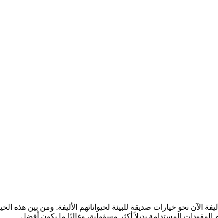
ليفة الآن نحو خيارات صديقة للبيئة لحيواناتهم الأليفة. ومن بين هذه الخي
قدم المقودات المستدامة بديلاً أكثر مسؤولية، وغالبًا ما يكون أفضل.