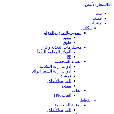
بيت
قصتنا
منتجات
الكلاب
المقود والطوق والحزام
مقود
طوق
مستلزمات التغذية والري
الفولاذ المقاوم للصدأ
PP
العناية الشخصية
أدوات إزالة التشابك
أدوات إزالة الشعر الزائد
فرشاة
العناية بالأظافر
مقص
ألعاب
ألعاب TPR
القطط
العناية الشخصية
العناية بالأظافر