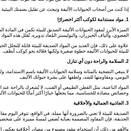
إذا كنت من أصحاب الحيوانات الأليفة وتبحث عن تقليل بصمتك البيئية د
1. مواد مستدامة لكوكب أكثر اخضرارًا
الميزة الأبرز لمقود الحيوانات الأليفة الصديق للبيئة تكمن في المادة 
العضوي، وألياف الخيزران، والبوليستر المُعاد تدويره. تُقلل هذه الموا
علاوة على ذلك، فإن العديد من المواد الصديقة للبيئة قابلة للتحلل الحي
للبيئة للحيوانات الأليفة خطوة صغيرة ولكنها فعّالة نحو كوكب أنظف.
2. السلامة والراحة دون أي تنازل
لا ينبغي التضحية بالمتانة وسلامة الحيوانات الأليفة باسم الاستدامة، 
اليومي، ومقاومتها للشد، ولطفها على بشرة حيوانك الأليف.
المواد الناعمة، مثل القطن الطبيعي أو القنب، لا تُشعرك بالراحة عند ا
وخصائص مضادة للحساسية، مما يجعلها خيارًا أكثر أمانًا للحيوانات الأ
3. الجاذبية الجمالية والأخلاقية
الصديقة للبيئة لا تعني بالضرورة أنها مملة. في الواقع، تتوفر اليوم م
الحديقة، فإن المقاود المصممة بعناية تُضفي لمسةً مميزة على شخصية
والأهم من ذلك، أن استخدام مقود مصنوع من مصادر أخلاقية يعكس التز