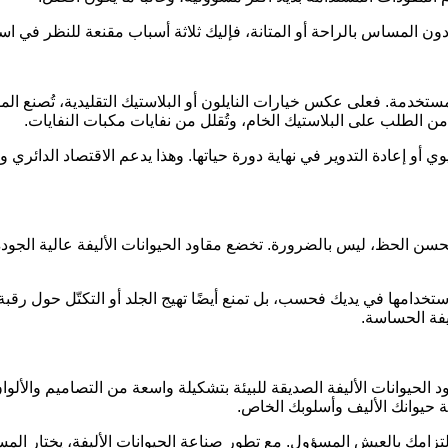
ون المساس بالراحة أو المتانة، فإليك ثلاثة أسباب مقنعة للنظر في اس
المستخدمة. فعلى عكس خيارات النايلون أو البلاستيك التقليدية، تُصنع ا
د من الطلب على البلاستيك الخام، وتُقلل من نفايات مكبات النفايات.
وي أو إعادة التدوير في نهاية دورة حياتها. وهذا يدعم الاقتصاد الدائري 
ولحسن الحظ، ليس بالضرورة. تخضع مقاود الحيوانات الأليفة عالية الجودة
ستخدامها في يديك فحسب، بل تمنع أيضًا تهيج الجلد أو التكتّل حول رقبة
ليفة الحساسة.
قاود الحيوانات الأليفة الصديقة للبيئة بتشكيلة واسعة من التصاميم والأ
 حيوانك الأليف وأسلوبك الخاص.
امك بالعيش المسؤول. مع تطور صناعة الحيوانات الأليفة، يختار المس